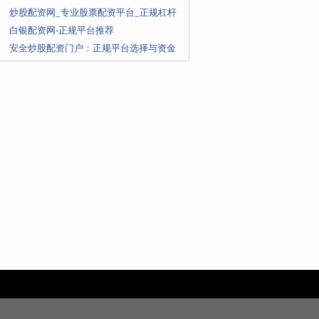
股网站排名
炒股配资网_专业股票配资平台_正规杠杆
炒股门户网站
白银配资网-正规平台推荐
安全炒股配资门户：正规平台选择与资金
保障指南